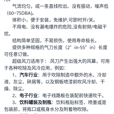
气流均匀，成一条直线吹出、没有振动，噪声低
（60~75DBA)。
体积小，便于安装，免维护,可即时开/关。
不用电、没有漏电爆炸的危险,没有射频/电磁干
扰。
结构简单坚固，不易损伤，使用寿命极长。
提供多种规格的气刀长度（2〞in-55〞in）长度
可任意订做。
超级风刀适用于： 风刀产生出强大的风幕，可用
于各种吹除及风冷应用，例如：
1、
汽车行业
：用于吹除制造中额外的水、冷却
液、灰尘、碎屑等，以及钢板喷漆前吹风冷却、干
燥、除尘。
2、
电子行业
：电子线路板在装配前快速吹干。
3、
饮料罐装及制瓶
：饮料瓶贴标签、喷墨或是
包装前，将瓶口或瓶身水分及附着物吹除。