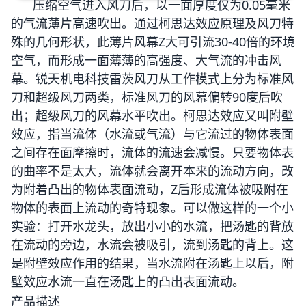
压缩空气进入风刀后，以一面厚度仅为0.05毫米
的气流薄片高速吹出。通过柯思达效应原理及风刀特
殊的几何形状，此薄片风幕Z大可引流30-40倍的环境
空气，而形成一面薄薄的高强度、大气流的冲击风
幕。锐天机电科技雷茨风刀从工作模式上分为标准风
刀和超级风刀两类，标准风刀的风幕偏转90度后吹
出；超级风刀的风幕水平吹出。柯思达效应又叫附壁
效应，指当流体（水流或气流）与它流过的物体表面
之间存在面摩擦时，流体的流速会减慢。只要物体表
的曲率不是太大，流体就会离开本来的流动方向，改
为附着凸出的物体表面流动，Z后形成流体被吸附在
物体的表面上流动的奇特现象。可以做这样的一个小
实验：打开水龙头，放出小小的水流，把汤匙的背放
在流动的旁边，水流会被吸引，流到汤匙的背上。这
是附壁效应作用的结果，当水流附在汤匙上以后，附
壁效应水流一直在汤匙上的凸出表面流动。
产品描述