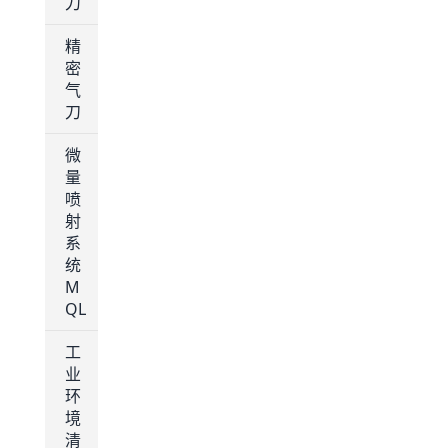
刀
精
密
气
刀
微
量
喷
射
系
统
M
QL
工
业
环
境
清