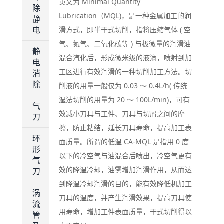
英文为 Minimal Quantity
除
Lubrication（MQL)，是一种金属加工的润
静
电
滑方式，即半干式切削，指将压缩气体 ( 空
气、氮气、二氧化碳等 ) 与极微量的润滑油
静
混合汽化后，形成微米级的液滴，喷射到加
电
工区进行有效润滑的一种切削加工方法。切
消
除
削液的用量一般仅为 0.03 ～ 0.4L/h( 传统
湿法切削的用量为 20 ～ 100L/min)，可有
气
效减小刀具与工件、刀具与切屑之间的摩
刀
擦，防止粘结，延长刀具寿命，提高加工表
环
面质量。所谓的低温 CA-MQL 是指用 0 度
形
以下的冷空气与油混合后喷出，冷空气更有
气
效的降温冷却，油雾增加润滑作用，从而达
刀
到降温冷却润滑的目的，能有效降低机加工
涡
刀具的温度，并产生润滑效果，提高刀具使
流
用寿命，增加工件表面质量，干式切削得以
管