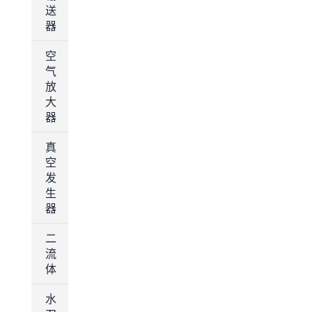
送
器
空
气
放
大
器
真
空
发
生
器
二
流
体
水