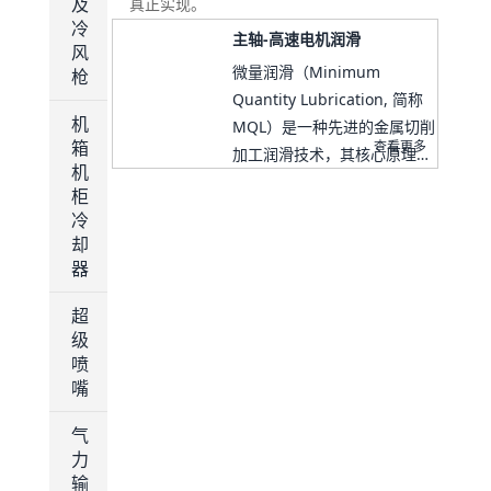
及
真正实现。
冷
主轴-高速电机润滑
风
微量润滑（Minimum
枪
Quantity Lubrication, 简称
机
MQL）是一种先进的金属切削
箱
查看更多
加工润滑技术，其核心原理是
机
将极少量的润滑油与压缩空气
柜
混合，形成微米级的油雾颗
冷
粒，精准喷射至刀具与工件、
却
刀具与切屑的接触区域，以最
器
小的润滑剂量实现有效的润
超
滑、冷却和排屑，从而替代传
级
统的大量切削液冷却润滑方
喷
式。
嘴
气
力
输