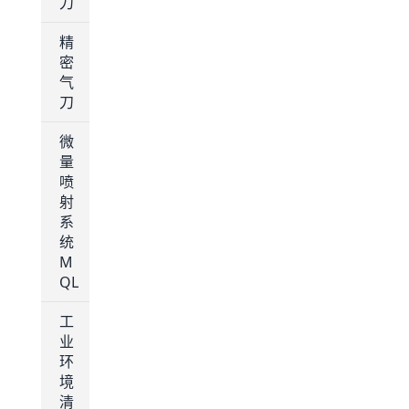
刀
精
密
气
刀
微
量
喷
射
系
统
M
QL
工
业
环
境
清