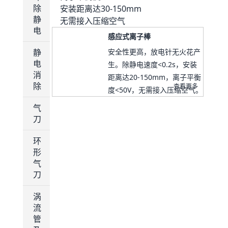
除
安装距离达30-150mm
静
无需接入压缩空气
电
感应式离子棒
静
安全性更高，放电针无火花产
电
生。除静电速度<0.2s，安装
消
距离达20-150mm，离子平衡
除
查看更多
度<50V，无需接入压缩空气。
气
刀
环
形
气
刀
涡
流
管