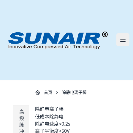
三艾流体技术（深圳）有限公司 | S
打开
首页
除静电离子棒
除静电离子棒
高
低成本除静电
频
除静电速度<0.2s
脉
离子平衡度<50V
冲