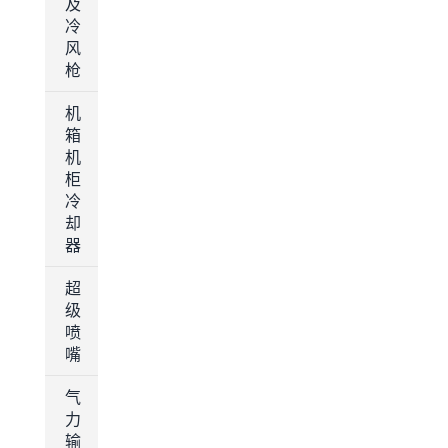
及
冷
风
枪
机
箱
机
柜
冷
却
器
超
级
喷
嘴
气
力
输