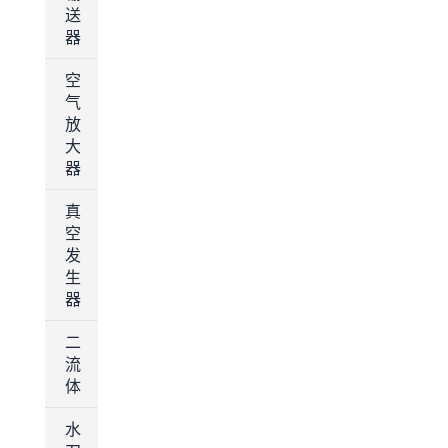
送
器
空
气
放
大
器
真
空
发
生
器
二
流
体
水